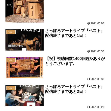
2021.06.05
さっぽろアートライブ『ペスト』
ペスト
配信終了まであと1日！
2021.03.30
【祝】視聴回数1400回超✨ありが
ペスト
とうございます。
2021.03.30
さっぽろアートライブ『ペスト』
ペスト
配信終了まであと2日！
2021.03.29