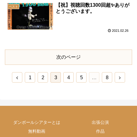
【祝】視聴回数1300回超✨ありが
ペスト
とうございます。
2021.02.26
次のページ
前
次
1
2
3
4
5
…
8
へ
へ
ダンボールシアターとは
出張公演
無料動画
作品